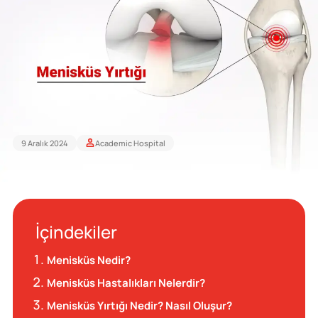
9 Aralık 2024
Academic Hospital
İçindekiler
Menisküs Nedir?
Menisküs Hastalıkları Nelerdir?
Menisküs Yırtığı Nedir? Nasıl Oluşur?