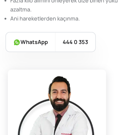
Fazla kilo alımını önleyerek dize binen yükü
azaltma.
Ani hareketlerden kaçınma.
WhatsApp
444 0 353