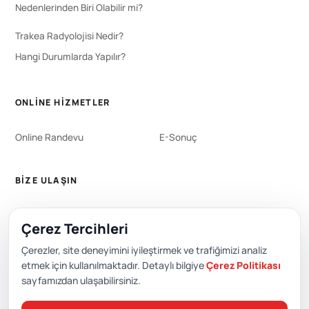
Nedenlerinden Biri Olabilir mi?
Trakea Radyolojisi Nedir?
Hangi Durumlarda Yapılır?
ONLINE HIZMETLER
Online Randevu
E-Sonuç
BIZE ULAŞIN
WhatsApp
444 0 353
Çerez Tercihleri
+90 212 651 0000
Çerezler, site deneyimini iyileştirmek ve trafiğimizi analiz
etmek için kullanılmaktadır. Detaylı bilgiye
Çerez Politikası
sayfamızdan ulaşabilirsiniz.
Editör: Academic Hospital Web ve Yayın Kurulu