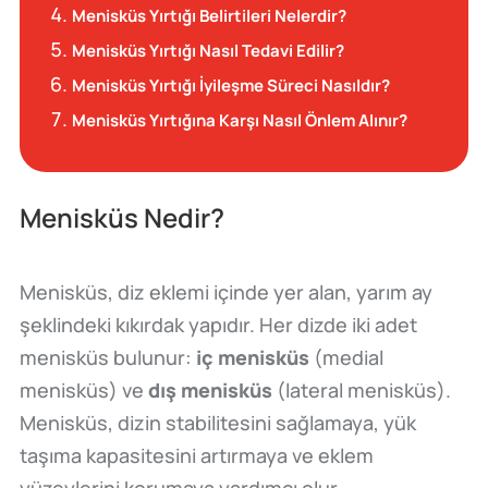
Menisküs Yırtığı Belirtileri Nelerdir?
Menisküs Yırtığı Nasıl Tedavi Edilir?
Menisküs Yırtığı İyileşme Süreci Nasıldır?
Menisküs Yırtığına Karşı Nasıl Önlem Alınır?
Menisküs Nedir?
Menisküs, diz eklemi içinde yer alan, yarım ay
şeklindeki kıkırdak yapıdır. Her dizde iki adet
menisküs bulunur:
iç menisküs
(medial
menisküs) ve
dış menisküs
(lateral menisküs).
Menisküs, dizin stabilitesini sağlamaya, yük
taşıma kapasitesini artırmaya ve eklem
yüzeylerini korumaya yardımcı olur.