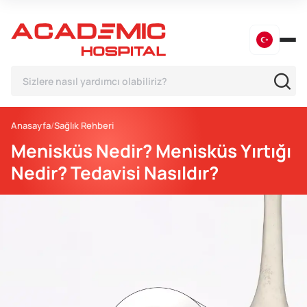
Anasayfa
Sağlık Rehberi
Menisküs Nedir? Menisküs Yırtığı
Nedir? Tedavisi Nasıldır?