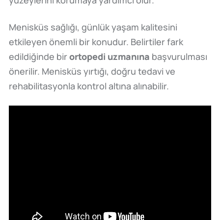
Menisküs sağlığı, günlük yaşam kalitesini
etkileyen önemli bir konudur. Belirtiler fark
edildiğinde bir
ortopedi uzmanına
başvurulması
önerilir. Menisküs yırtığı, doğru tedavi ve
rehabilitasyonla kontrol altına alınabilir.