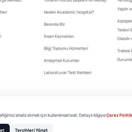
rga Merkezi
Yönetim Kurulu Başkanı'nın Mesajı
Yenidoğ
Yapılır 
leri
Neden Academic Hospital?
Azosperm
Basında Biz
Tedavi E
i
İnsan Kaynakları
Olabilir
Bilgi Toplumu Hizmetleri
Trakea 
Durumla
Anlaşmalı Kurumlar
Laboratuvar Test Rehberi
afiğimizi analiz etmek için kullanılmaktadır. Detaylı bilgiye
Çerez Politi
et
Tercihleri Yönet