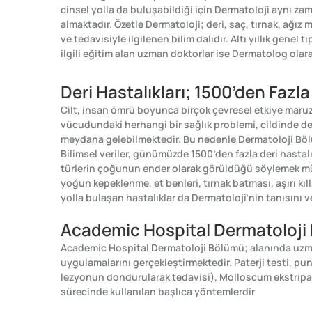
cinsel yolla da buluşabildiği için Dermatoloji aynı za
almaktadır. Özetle Dermatoloji; deri, saç, tırnak, ağız 
ve tedavisiyle ilgilenen bilim dalıdır. Altı yıllık genel t
ilgili eğitim alan uzman doktorlar ise Dermatolog ola
Deri Hastalıkları; 1500’den Fazla
Cilt, insan ömrü boyunca birçok çevresel etkiye maruz 
vücudundaki herhangi bir sağlık problemi, cildinde de
meydana gelebilmektedir. Bu nedenle Dermatoloji Bölüml
Bilimsel veriler, günümüzde 1500’den fazla deri hastal
türlerin çoğunun ender olarak görüldüğü söylemek mümkü
yoğun kepeklenme, et benleri, tırnak batması, aşırı kıll
yolla bulaşan hastalıklar da Dermatoloji’nin tanısını v
Academic Hospital Dermatoloji
Academic Hospital Dermatoloji Bölümü; alanında uzman 
uygulamalarını gerçekleştirmektedir. Paterji testi, p
lezyonun dondurularak tedavisi), Molloscum ekstripasy
sürecinde kullanılan başlıca yöntemlerdir