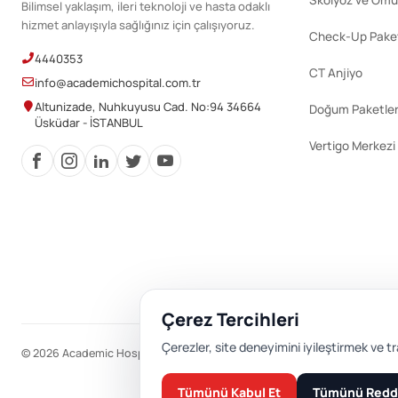
Skolyoz ve Omu
Bilimsel yaklaşım, ileri teknoloji ve hasta odaklı
hizmet anlayışıyla sağlığınız için çalışıyoruz.
Check-Up Paket
4440353
CT Anjiyo
info@academichospital.com.tr
Altunizade, Nuhkuyusu Cad. No:94 34664
Doğum Paketler
Üsküdar - İSTANBUL
Vertigo Merkezi
Çerez Tercihleri
Çerezler, site deneyimini iyileştirmek ve tr
© 2026 Academic Hospital. Tüm hakları saklıdır.
Tümünü Kabul Et
Tümünü Redd