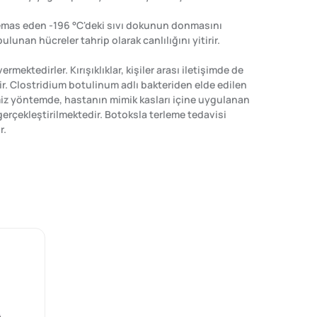
 temas eden -196 °C'deki sıvı dokunun donmasını
nan hücreler tahrip olarak canlılığını yitirir.
ermektedirler. Kırışıklıklar, kişiler arası iletişimde de
ir. Clostridium botulinum adlı bakteriden elde edilen
ğimiz yöntemde, hastanın mimik kasları içine uygulanan
 gerçekleştirilmektedir. Botoksla terleme tedavisi
r.