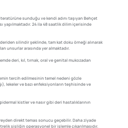
 literatürüne sunduğu ve kendi adını taşıyan Behçet
 yapılmaktadır. 24 ila 48 saatlik dilim içerisinde
n deriden silindir şeklinde, tam kat doku örneği alınarak
ılan unsurlar arasında yer almaktadır.
mde deri, kıl, tırnak, oral ve genital mukozadan
temin tercih edilmesinin temel nedeni gözle
ı), lekeler ve bazı enfeksiyonların teşhisinde ve
idermal kistler ve nasır gibi deri hastalıklarının
bireyden direkt temas sonucu geçebilir. Daha ziyade
lik şişliğin operasyonel bir işlemle çıkarılmasıdır.