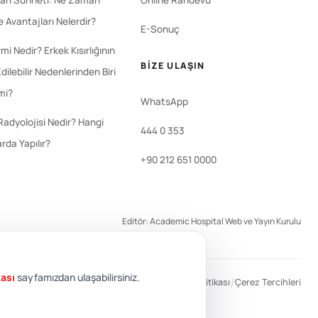
an Sünneti: Ne Zaman
Online Randevu
ve Avantajları Nelerdir?
E-Sonuç
i Nedir? Erkek Kısırlığının
BIZE ULAŞIN
dilebilir Nedenlerinden Biri
 mi?
WhatsApp
Radyolojisi Nedir? Hangi
444 0 353
rda Yapılır?
+90 212 651 0000
Editör: Academic Hospital Web ve Yayın Kurulu
kası
sayfamızdan ulaşabilirsiniz.
/
/
/
KVKK
Gizlilik Politikası
Çerez Politikası
Çerez Tercihleri