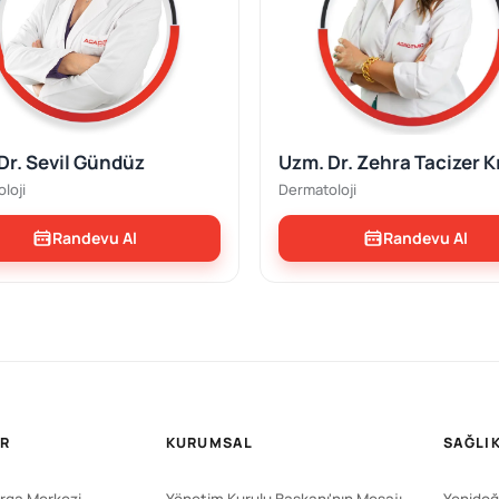
Dr. Sevil Gündüz
Uzm. Dr. Zehra Tacizer K
loji
Dermatoloji
Randevu Al
Randevu Al
ER
KURUMSAL
SAĞLIK