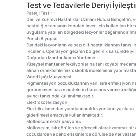
Test ve Tedavilerle Deriyi İyileş
Paterji Testi:
Deri ve Zührevi Hastalıklar Uzmanı Hulusi Behçet’in, 
hastalığın tanısının konulabilmesi için kullanılan bir t
uygulama yapılan bölgedeki lezyonlar değerlendirilme
Punch Biyopsi:
Derideki lezyonların ve bazı cilt hastalıklarının tanısı 
incelenir. Operasyon geçiren bölgenin kısa sürede iyile
Doğrudan Mantar Arama Yöntemi:
Yüzeysel mantar enfeksiyonlarına tanı koyabilmek amac
alınan örneklemle mikroskobik incelemeler yapılmakta 
Wood Işığı Muayenesi:
Pigmentasyon bozukluklarının yanı sıra enfeksiyon hast
görünmeyen bazı maddelerin floresans verme özelliğinde
ayırıcı tanısında kullanılmaktadır.
Elektrokoterizasyon:
Elektrik akımından yararlanılarak lezyonların yakılarak 
giderilmesi amacıyla kullanılmaktadır.
Molloscum ekstripasyonu:
Molloscum, sık görülen ve göreceli olarak zararsız bir
çocuklarda ve genç erişkinlerde görülse de her yaştan 