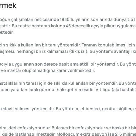
tirmek
yoğun çalışmaları neticesinde 1930’lu yılların sonlarında dünya tıp
esttir. Bu testte hastanın koluna 45 derecelik açıyla pikür uygulaması
ktedir.
için sıklıkla kullanılan bir tanı yöntemidir. Tanının konulabilmesi içi
şmesi, herhangi bir iz kalmaması (dikiş izi), bu yöntemi avantajlı k
ıyla uygulanan son derece basit ama etkili bir yöntemdir. Bu yönte
ve mantar olup olmadığına karar verilmektedir.
alıklarının tanısı için de sıklıkla kullanılan bir yöntemdir. Bu yön
n yararlanılarak görünür hâle getirilmesidir. Vitiligo (ala hastalığ
tedavi edilmesi yöntemidir. Bu yöntem; et benleri, genital siğiller, ep
 viral deri enfeksiyonudur. Bulaşıcı bir enfeksiyondur ve başka bir 
kişide rastlanabilmektedir. Molloscum ekstripasyon ise 2-6 milimetre