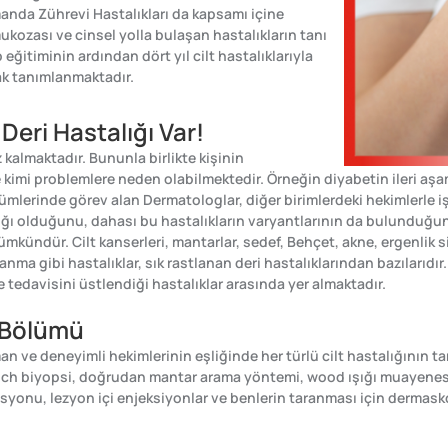
manda Zührevi Hastalıkları da kapsamı içine
mukozası ve cinsel yolla bulaşan hastalıkların tanı
ıp eğitiminin ardından dört yıl cilt hastalıklarıyla
rak tanımlanmaktadır.
 Deri Hastalığı Var!
kalmaktadır. Bununla birlikte kişinin
 kimi problemlere neden olabilmektedir. Örneğin diyabetin ileri aşa
erinde görev alan Dermatologlar, diğer birimlerdeki hekimlerle işbi
ığı olduğunu, dahası bu hastalıkların varyantlarının da bulunduğunu
ndür. Cilt kanserleri, mantarlar, sedef, Behçet, akne, ergenlik sivi
anma gibi hastalıklar, sık rastlanan deri hastalıklarından bazılarıdır
e tedavisini üstlendiği hastalıklar arasında yer almaktadır.
 Bölümü
ve deneyimli hekimlerinin eşliğinde her türlü cilt hastalığının tan
unch biyopsi, doğrudan mantar arama yöntemi, wood ışığı muayenesi, 
onu, lezyon içi enjeksiyonlar ve benlerin taranması için dermasko