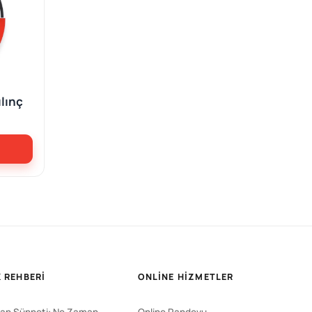
ılınç
 REHBERI
ONLINE HIZMETLER