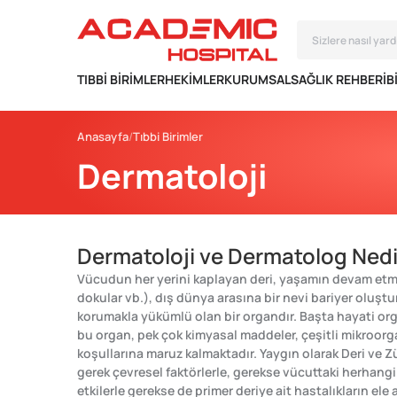
TIBBI BIRIMLER
HEKIMLER
KURUMSAL
SAĞLIK REHBERI
B
Anasayfa
Tıbbi Birimler
Dermatoloji
Dermatoloji ve Dermatolog Nedi
Vücudun her yerini kaplayan deri, yaşamın devam etmes
dokular vb.), dış dünya arasına bir nevi bariyer oluş
korumakla yükümlü olan bir organdır. Başta hayati o
bu organ, pek çok kimyasal maddeler, çeşitli mikroorg
koşullarına maruz kalmaktadır. Yaygın olarak Deri ve Zü
gerek çevresel faktörlerle, gerekse vücuttaki herhangi
etkilerle gerekse de primer deriye ait hastalıkların ele al