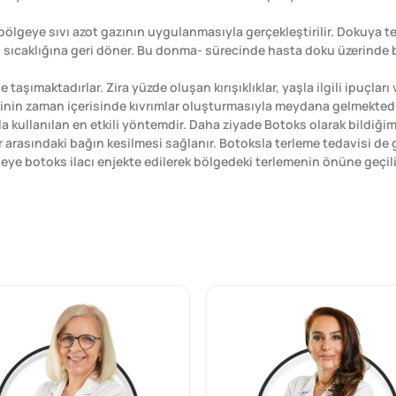
 bölgeye sıvı azot gazının uygulanmasıyla gerçekleştirilir. Dokuya
ıcaklığına geri döner. Bu donma- sürecinde hasta doku üzerinde bulu
taşımaktadırlar. Zira yüzde oluşan kırışıklıklar, yaşla ilgili ipuçları v
derinin zaman içerisinde kıvrımlar oluşturmasıyla meydana gelmekted
yla kullanılan en etkili yöntemdir. Daha ziyade Botoks olarak bildi
nlar arasındaki bağın kesilmesi sağlanır. Botoksla terleme tedavisi de
geye botoks ilacı enjekte edilerek bölgedeki terlemenin önüne geçili