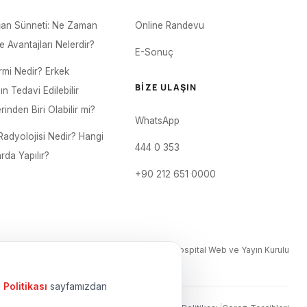
an Sünneti: Ne Zaman
Online Randevu
ve Avantajları Nelerdir?
E-Sonuç
mi Nedir? Erkek
BIZE ULAŞIN
nın Tedavi Edilebilir
inden Biri Olabilir mi?
WhatsApp
Radyolojisi Nedir? Hangi
444 0 353
rda Yapılır?
+90 212 651 0000
Editör: Academic Hospital Web ve Yayın Kurulu
Politikası
sayfamızdan