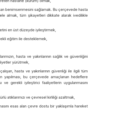
öğreten hastane (kurum) olmak,
ından benimsenmesini sağlamak. Bu çerçevede hasta
ele almak, tüm şikayetleri dikkate alarak ivedilikle
tini en üst düzeyde iyileştirmek,
ekli eğitim ile desteklemek,
rımızın, hasta ve yakınlarının sağlık ve güvenliğini
aliyetler yürütmek,
şan, hasta ve yakınlarının güvenliği ile ilgili tüm
enin yapılması, bu çerçevede amaçlanan hedeflere
ve gerekli iyileştirici faaliyetlerin uygulanmasını
ü atıklarımızı ve çevresel kirliliği azaltmak,
lmasını esas alan çevre dostu bir yaklaşımla hareket