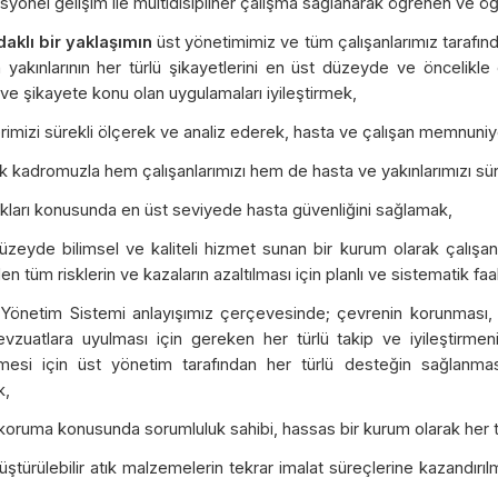
syonel gelişim ile multidisipliner çalışma sağlanarak öğrenen ve 
aklı bir yaklaşımın
üst yönetimimiz ve tüm çalışanlarımız taraf
 yakınlarının her türlü şikayetlerini en üst düzeyde ve öncelikle 
e şikayete konu olan uygulamaları iyileştirmek,
rimizi sürekli ölçerek ve analiz ederek, hasta ve çalışan memnuniye
 kadromuzla hem çalışanlarımızı hem de hasta ve yakınlarımızı sür
kları konusunda en üst seviyede hasta güvenliğini sağlamak,
üzeyde bilimsel ve kaliteli hizmet sunan bir kurum olarak çalışanla
en tüm risklerin ve kazaların azaltılması için planlı ve sistematik fa
Yönetim Sistemi anlayışımız çerçevesinde; çevrenin korunması, çalı
vzuatlara uyulması için gereken her türlü takip ve iyileştirm
ilmesi için üst yönetim tarafından her türlü desteğin sağlanması 
k,
oruma konusunda sorumluluk sahibi, hassas bir kurum olarak her türl
üştürülebilir atık malzemelerin tekrar imalat süreçlerine kazandırı