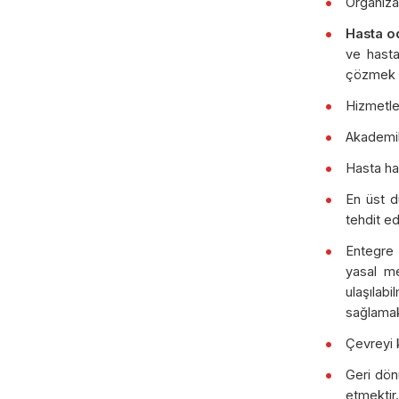
Organiza
Hasta od
ve hasta
çözmek v
Hizmetle
Akademik
Hasta ha
En üst d
tehdit ed
Entegre 
yasal me
ulaşılab
sağlama
Çevreyi k
Geri dön
etmektir.