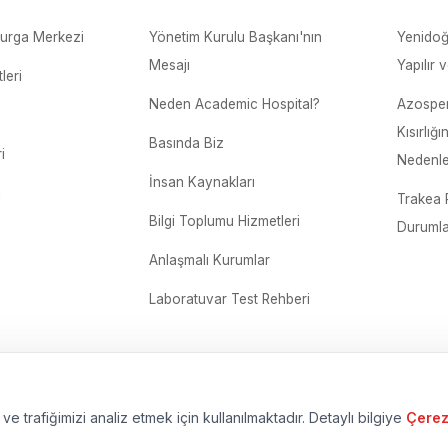
urga Merkezi
Yönetim Kurulu Başkanı'nın
Yenidoğ
Mesajı
Yapılır 
leri
Neden Academic Hospital?
Azosper
Kısırlığı
Basında Biz
i
Nedenler
İnsan Kaynakları
i
Trakea 
Bilgi Toplumu Hizmetleri
Durumla
Anlaşmalı Kurumlar
Laboratuvar Test Rehberi
ve trafiğimizi analiz etmek için kullanılmaktadır. Detaylı bilgiye
Çerez 