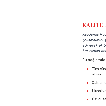
KALİTE
Academic Hospi
çalışmalarını 
edinerek ekib
her zaman taşı
Bu bağlamda K
Tüm süreç
olmak,
Çalışan 
Ulusal v
Üst düze