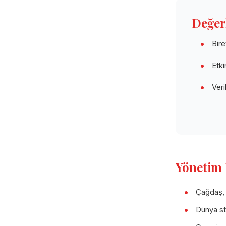
Değer
Bire
Etki
Veri
Yönetim 
Çağdaş, 
Dünya st