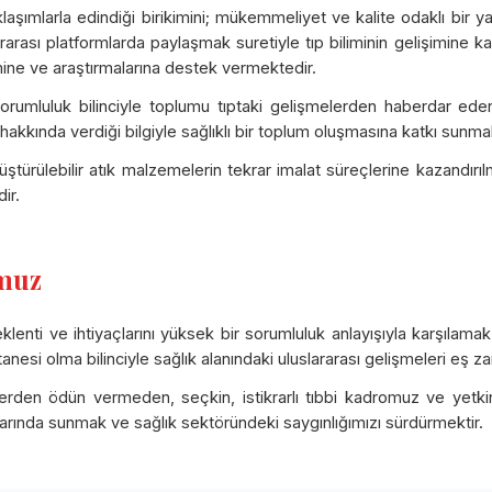
laşımlarla edindiği birikimini; mükemmeliyet ve kalite odaklı bir yakla
rarası platformlarda paylaşmak suretiyle tıp biliminin gelişimine kat
imine ve araştırmalarına destek vermektedir.
orumluluk bilinciyle toplumu tıptaki gelişmelerden haberdar ede
hakkında verdiği bilgiyle sağlıklı bir toplum oluşmasına katkı sunma
üştürülebilir atık malzemelerin tekrar imalat süreçlerine kazandır
ir.
muz
klenti ve ihtiyaçlarını yüksek bir sorumluluk anlayışıyla karşılama
anesi olma bilinciyle sağlık alanındaki uluslararası gelişmeleri eş 
elerden ödün vermeden, seçkin, istikrarlı tıbbi kadromuz ve yetkin 
larında sunmak ve sağlık sektöründeki saygınlığımızı sürdürmektir.