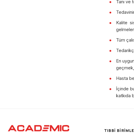
Tanı ve 
Tedavini
Kalite s
gelmeler
Tüm çalış
Tedarikçi
En uygun
geçmek
Hasta be
İçinde b
katkıda 
TIBBI BIRIML