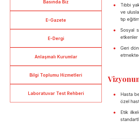
Basında Biz
Tıbbi yak
ve ulusla
tıp eğit
E-Gazete
Sosyal s
etkenler 
E-Dergi
Geri dön
etmekted
Anlaşmalı Kurumlar
Bilgi Toplumu Hizmetleri
Vizyonu
Laboratuvar Test Rehberi
Hasta be
özel hast
Etik ilk
standart