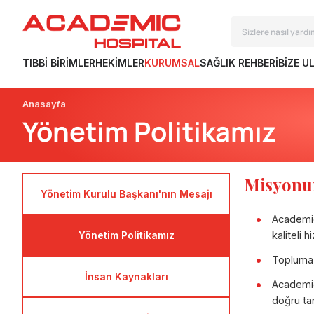
TIBBI BIRIMLER
HEKIMLER
KURUMSAL
SAĞLIK REHBERI
BIZE U
Anasayfa
Yönetim Politikamız
Misyon
Yönetim Kurulu Başkanı'nın Mesajı
Academic
Yönetim Politikamız
kaliteli 
Topluma,
İnsan Kaynakları
Academic
doğru ta