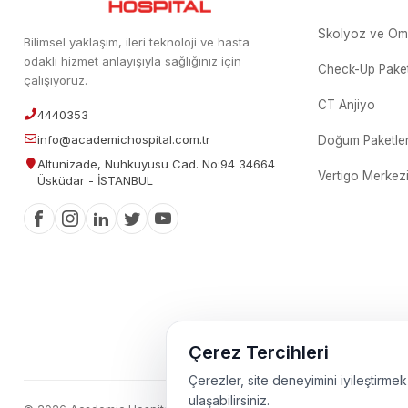
Skolyoz ve Om
Bilimsel yaklaşım, ileri teknoloji ve hasta
odaklı hizmet anlayışıyla sağlığınız için
Check-Up Paket
çalışıyoruz.
CT Anjiyo
4440353
info@academichospital.com.tr
Doğum Paketler
Altunizade, Nuhkuyusu Cad. No:94 34664
Vertigo Merkez
Üsküdar - İSTANBUL
Çerez Tercihleri
Çerezler, site deneyimini iyileştirmek 
ulaşabilirsiniz.