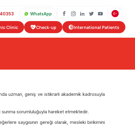
40353
WhatsApp
Check-up
International Patients
ic Clinic
ında uzman, geniş ve istikrarlı akademik kadrosuyla
et sunma sorumluluğuyla hareket etmektedir.
ğerlere saygısının gereği olarak, mesleki birikimini