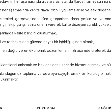
tedavinin her aşamasında uluslararası standartlarda hizmet sunma 
n her aşamasında kanıta dayalı tıbbi uygulamalar ile ve etik değerl
istemleri çerçevesinde; tüm çalışanların daha yetkin ve yetenek
i için ekip çalışmasına önem vererek kalite düzeyini sürekli yüksel
anlarda kalite bilincini oluşturmak,
 ve tedarikçilerle güvene dayalı bir işbirliği içinde olmak,
, en doğru ve en ekonomik çözümleri en hızlı biçimde üreterek da
,
klentilerini anlamak ve beklentilerin üzerinde hizmet sunmak ve sür
ulunduğumuz topluma ve çevreye saygılı, örnek bir kuruluş olmak 
bulunmaktır.
ER
KURUMSAL
SAĞLIK