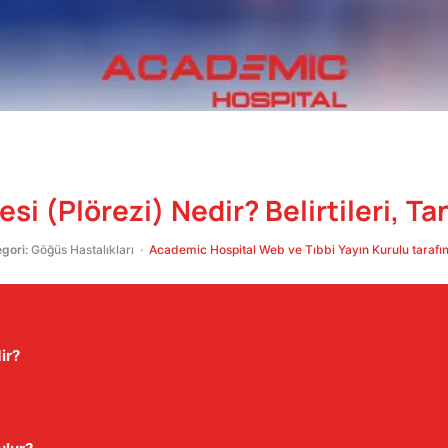
si (Plörezi) Nedir? Belirtileri, Ta
gori:
Göğüs Hastalıkları ·
Academic Hospital Web ve Tıbbi Yayın Kurulu tarafın
ir?