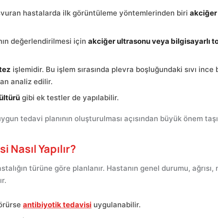
 başvuran hastalarda ilk görüntüleme yöntemlerinden biri
akciğer 
nın değerlendirilmesi için
akciğer ultrasonu veya bilgisayarlı 
tez
işlemidir. Bu işlem sırasında plevra boşluğundaki sıvı ince b
n analiz edilir.
ültürü
gibi ek testler de yapılabilir.
 uygun tedavi planının oluşturulması açısından büyük önem taşı
 Nasıl Yapılır?
talığın türüne göre planlanır. Hastanın genel durumu, ağrısı, n
r.
görürse
antibiyotik tedavisi
uygulanabilir.