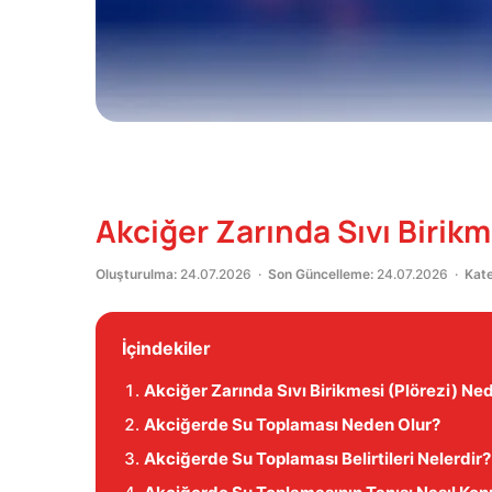
Akciğer Zarında Sıvı Birikme
Oluşturulma:
24.07.2026 ·
Son Güncelleme:
24.07.2026 ·
Kate
İçindekiler
Akciğer Zarında Sıvı Birikmesi (Plörezi) Ned
Akciğerde Su Toplaması Neden Olur?
Akciğerde Su Toplaması Belirtileri Nelerdir?