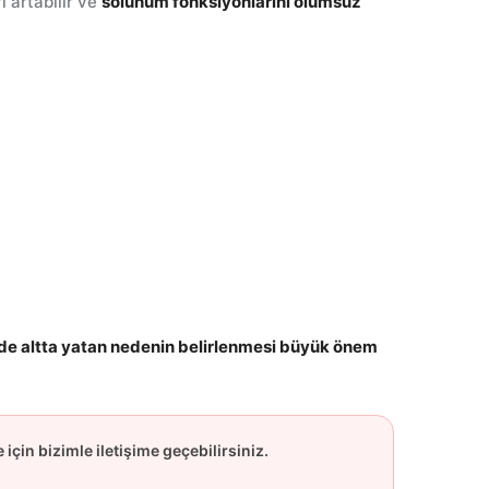
ı artabilir ve
solunum fonksiyonlarını olumsuz
nde altta yatan nedenin belirlenmesi büyük önem
için bizimle iletişime geçebilirsiniz.