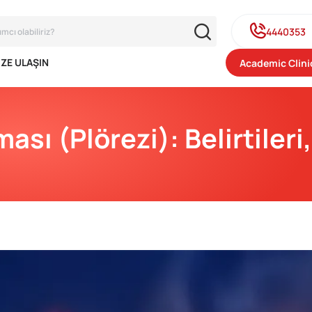
4440353
IZE ULAŞIN
Academic Clini
sı (Plörezi): Belirtileri