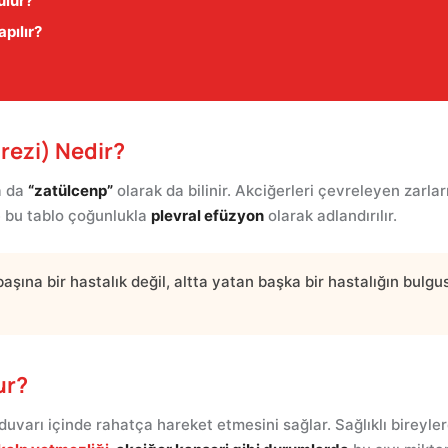
ulur?
pılır?
örezi) Nedir?
 da
“zatülcenp”
olarak da bilinir. Akciğerleri çevreleyen zarla
de bu tablo çoğunlukla
plevral efüzyon
olarak adlandırılır.
ına bir hastalık değil, altta yatan başka bir hastalığın bulgusu
ur?
duvarı içinde rahatça hareket etmesini sağlar. Sağlıklı bireyle