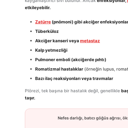
kayganlaştırıcı sıvı bulunur. Ancak
enfeksiyonlar,
etkileyebilir.
Zatürre
(pnömoni) gibi akciğer enfeksiyonlar
Tüberküloz
Akciğer kanseri veya
metastaz
Kalp yetmezliği
Pulmoner emboli (akciğerde pıhtı)
Romatizmal hastalıklar
(örneğin lupus, romato
Bazı ilaç reaksiyonları veya travmalar
Plörezi, tek başına bir hastalık değil, genellikle
baş
taşır.
Nefes darlığı, batıcı göğüs ağrısı, ö