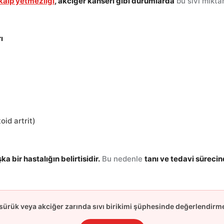
kalp yetmezliği
, akciğer kanseri gibi durumlarda
bu sıvı miktar
ı
id artrit)
ka bir hastalığın belirtisidir.
Bu nedenle
tanı ve tedavi süreci
ksürük veya akciğer zarında sıvı birikimi şüphesinde değerlendirme 