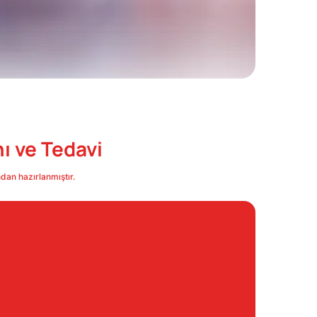
nı ve Tedavi
dan hazırlanmıştır.