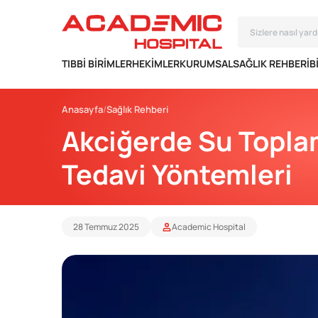
TIBBI BIRIMLER
HEKIMLER
KURUMSAL
SAĞLIK REHBERI
B
Anasayfa
Sağlık Rehberi
Akciğerde Su Toplama
Tedavi Yöntemleri
28 Temmuz 2025
Academic Hospital