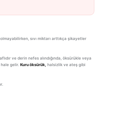
 olmayabilirken, sıvı miktarı arttıkça şikayetler
raflıdır ve derin nefes alındığında, öksürükle veya
 hale gelir.
Kuru öksürük,
halsizlik ve ateş gibi
r.