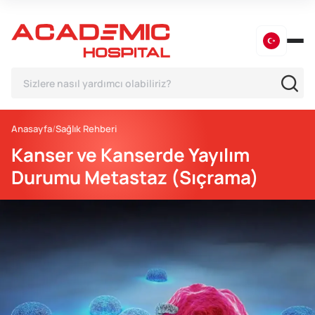
Anasayfa
Sağlık Rehberi
Kanser ve Kanserde Yayılım
Durumu Metastaz (Sıçrama)