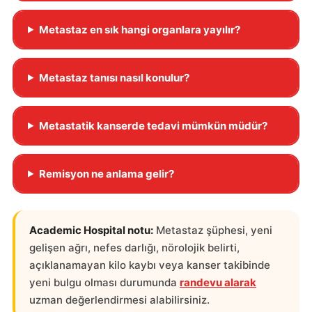
Metastaz en sık hangi organlara yayılır?
Metastaz tanısı nasıl konulur?
Metastatik kanserde tedavi mümkün müdür?
Remisyon ne anlama gelir?
Academic Hospital notu:
Metastaz şüphesi, yeni
gelişen ağrı, nefes darlığı, nörolojik belirti,
açıklanamayan kilo kaybı veya kanser takibinde
yeni bulgu olması durumunda
randevu alarak
uzman değerlendirmesi alabilirsiniz.