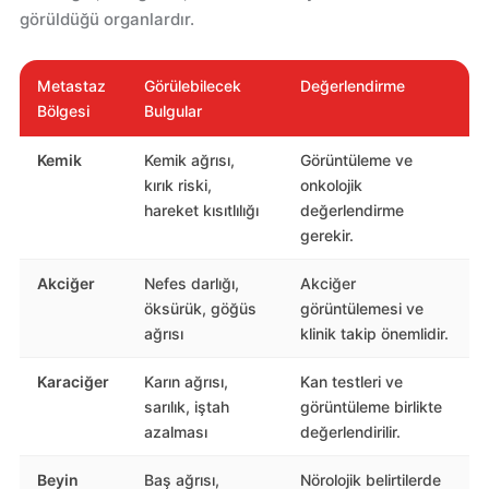
görüldüğü organlardır.
Metastaz
Görülebilecek
Değerlendirme
Bölgesi
Bulgular
Kemik
Kemik ağrısı,
Görüntüleme ve
kırık riski,
onkolojik
hareket kısıtlılığı
değerlendirme
gerekir.
Akciğer
Nefes darlığı,
Akciğer
öksürük, göğüs
görüntülemesi ve
ağrısı
klinik takip önemlidir.
Karaciğer
Karın ağrısı,
Kan testleri ve
sarılık, iştah
görüntüleme birlikte
azalması
değerlendirilir.
Beyin
Baş ağrısı,
Nörolojik belirtilerde