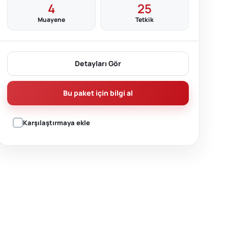
4
25
Muayene
Tetkik
Detayları Gör
Bu paket için bilgi al
Karşılaştırmaya ekle