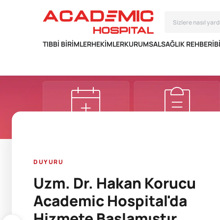
TIBBI BIRIMLER
HEKIMLER
KURUMSAL
SAĞLIK REHBERI
B
RANDEVU AL
E-SONUÇ
DUYURU
Uzm. Dr. Hakan Korucu
Academic Hospital'da
Hizmete Başlamıştır.