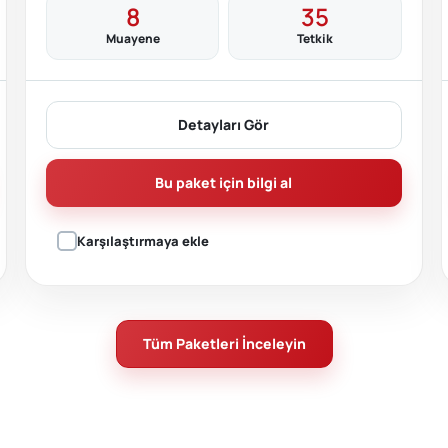
8
35
Muayene
Tetkik
Detayları Gör
Bu paket için bilgi al
Karşılaştırmaya ekle
Tüm Paketleri İnceleyin