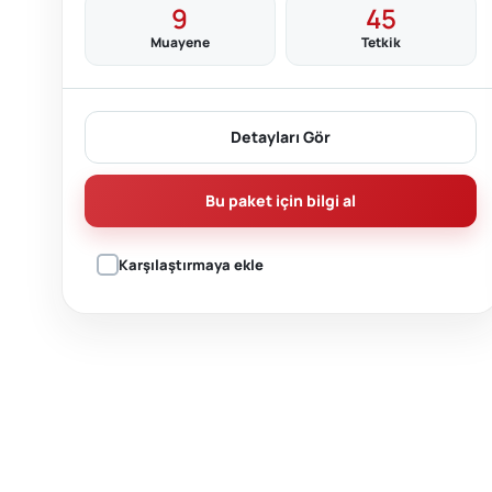
9
45
Muayene
Tetkik
Detayları Gör
Bu paket için bilgi al
Karşılaştırmaya ekle