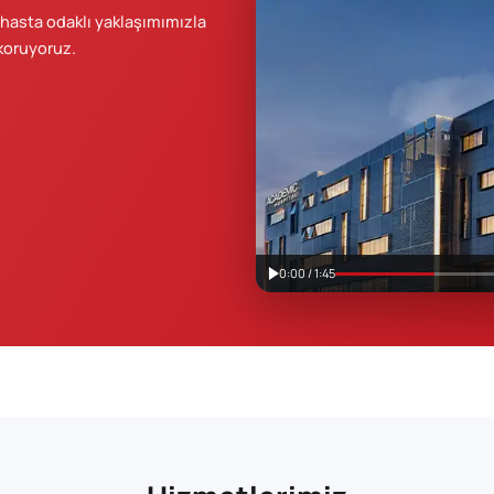
 hasta odaklı yaklaşımımızla
 koruyoruz.
0:00 / 1:45