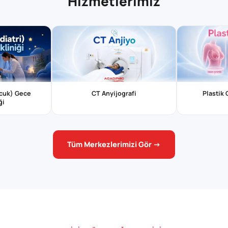
Hizmetlerimiz
ocuk) Gece
CT Anyijografi
Plastik
ği
Tüm Merkezlerimizi Gör →