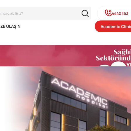
4440353
IZE ULAŞIN
Academic Clini