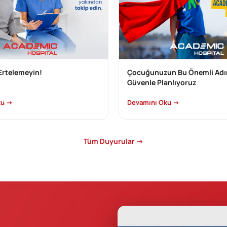
Çocuğunuzun Bu Önemli Adı
 Ertelemeyin!
Güvenle Planlıyoruz
ku →
Devamını Oku →
Tüm Duyurular →