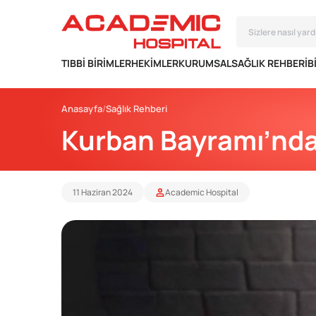
TIBBI BIRIMLER
HEKIMLER
KURUMSAL
SAĞLIK REHBERI
B
Anasayfa
Sağlık Rehberi
Kurban Bayramı’nda
11 Haziran 2024
Academic Hospital