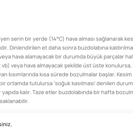
yen serin bir yerde (14°C) hava alması sağlanarak kes
ir. Dinlendirilen et daha sonra buzdolabına kaldırılmal
 veya hava alamayacak bir durumda büyük parçalar hal
t vb) veya hava almayacak şekilde üst üste konulursa, 
an kısımlarında kısa sürede bozulmalar başlar. Kesim
 bir ortamda tutulursa ‘soğuk kasılması’ denilen duru
ir yapıda kalır. Taze etler buzdolabında bir hafta boz
aklanabilir.
siniz.