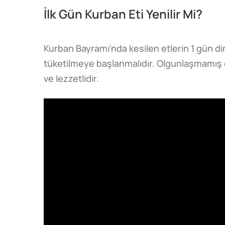
İlk Gün Kurban Eti Yenilir Mi?
Kurban Bayramı’nda kesilen etlerin 1 gün di
tüketilmeye başlanmalıdır. Olgunlaşmamış etle
ve lezzetlidir.