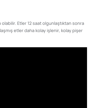
abilir. Etler 12 saat olgunlaştıktan sonra
aşmış etler daha kolay işlenir, kolay pişer