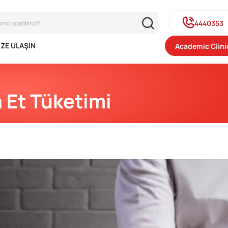
4440353
IZE ULAŞIN
Academic Clini
 Et Tüketimi