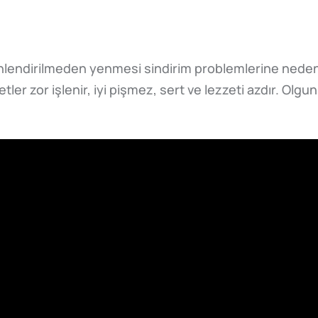
nlendirilmeden yenmesi sindirim problemlerine neden ol
r zor işlenir, iyi pişmez, sert ve lezzeti azdır. Olgunl