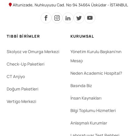
Altunizade, Nuhkuyusu Cad. No:94 34664 Üsküdar - İSTANBUL
TIBBI BIRIMLER
KURUMSAL
Skolyoz ve Omurga Merkezi
Yönetim Kurulu Başkanı'nın
Mesajı
Check-Up Paketleri
Neden Academic Hospital?
CT Anjiyo
Basında Biz
Doğum Paketleri
İnsan Kaynakları
Vertigo Merkezi
Bilgi Toplumu Hizmetleri
Anlaşmalı Kurumlar
Laboratuvar Test Rehberi