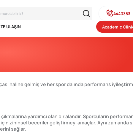
4440353
IZE ULAŞIN
Academic Clini
çası haline gelmiş ve her spor dalında performans iyileştir
başa çıkmalarına yardımcı olan bir alandır. Sporcuların perform
i için zihinsel beceriler geliştirmeyi amaçlar. Aynı zamanda 
rini sağlar.