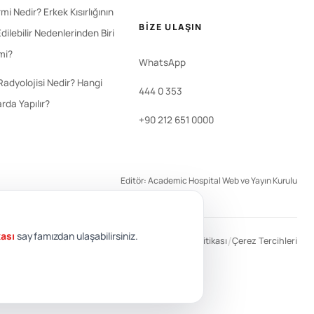
i Nedir? Erkek Kısırlığının
BIZE ULAŞIN
dilebilir Nedenlerinden Biri
 mi?
WhatsApp
Radyolojisi Nedir? Hangi
444 0 353
rda Yapılır?
+90 212 651 0000
Editör: Academic Hospital Web ve Yayın Kurulu
kası
sayfamızdan ulaşabilirsiniz.
/
/
/
KVKK
Gizlilik Politikası
Çerez Politikası
Çerez Tercihleri