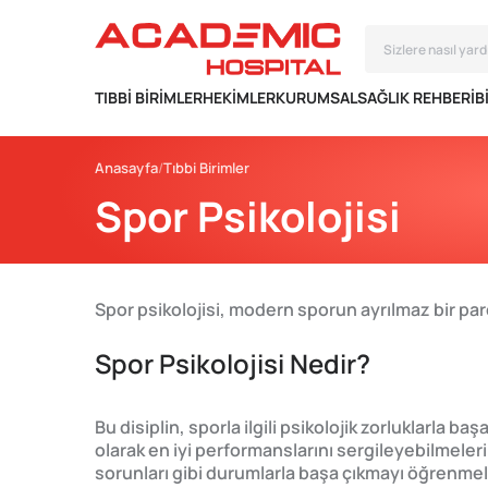
TIBBI BIRIMLER
HEKIMLER
KURUMSAL
SAĞLIK REHBERI
B
Anasayfa
Tıbbi Birimler
Spor Psikolojisi
Spor psikolojisi, modern sporun ayrılmaz bir par
Spor Psikolojisi Nedir?
Bu disiplin, sporla ilgili psikolojik zorluklarla 
olarak en iyi performanslarını sergileyebilmeler
sorunları gibi durumlarla başa çıkmayı öğrenmele