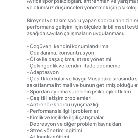
Ayrıca spor psikologları, antrenman ve yarışma 
ve olumsuz düşünceleri yönetmek için psikolojik
Bireysel ve takım sporu yapan sporcuların zihi
performans gelişimi için ölçülebilir bilimsel tes
aşağıda sayılan çalışmaların uygulanması:
- Özgüven, kendini konumlandırma
- Odaklanma, konsantrasyon
- Öfke ile başa çıkma, stres yönetimi
- Çekingenlik ve kendini ifade edememe
- Adaptasyon
- Çeşitli korkular ve kaygı: Müsabaka sırasında 
sakatlanma ihtimali ve bunun getirmiş olduğu et
- Spordan ayrılma sürecinin psikolojik etkileri
- Çeşitli iletişim problemleri
- Antrenör-sporcu uyuşmazlığı
- Performansla ilgili problemler
- Kimlik ve kişilikle ilgili çatışmalar
- Depresyon ve diğer problem kaynakları
- Stres yönetimi eğitimi
- Atılganlık eğitimi