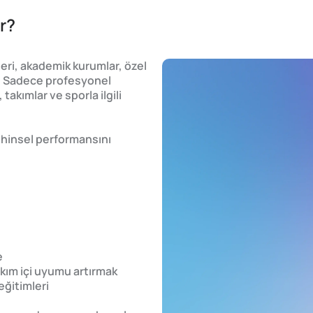
r?
leri, akademik kurumlar, özel
er. Sadece profesyonel
takımlar ve sporla ilgili
zihinsel performansını
e
takım içi uyumu artırmak
eğitimleri