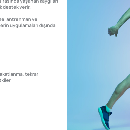
sırasında yaşanan kaygıları
 destek verir.
nsel antrenman ve
tlerin uygulamaları dışında
sakatlanma, tekrar
kiler