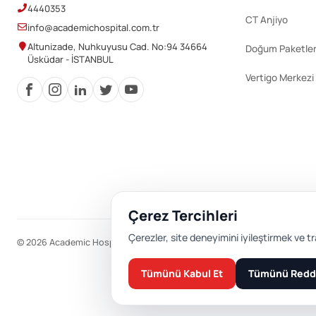
4440353
CT Anjiyo
info@academichospital.com.tr
Altunizade, Nuhkuyusu Cad. No:94 34664
Doğum Paketler
Üsküdar - İSTANBUL
Vertigo Merkezi
Çerez Tercihleri
Çerezler, site deneyimini iyileştirmek ve tr
© 2026 Academic Hospital. Tüm hakları saklıdır.
Tümünü Kabul Et
Tümünü Redd