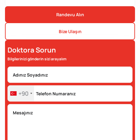
Randevu Alın
Bize Ulaşın
Doktora Sorun
Bilgilerinizi gönderin sizi arayalım
+90