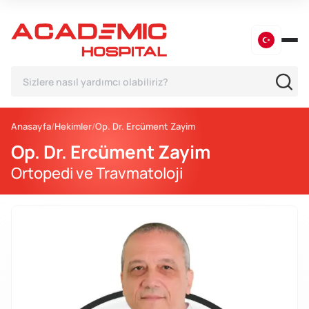
Anasayfa
Hekimler
Op. Dr. Ercüment Zayim
Op. Dr. Ercüment Zayim
Ortopedi ve Travmatoloji