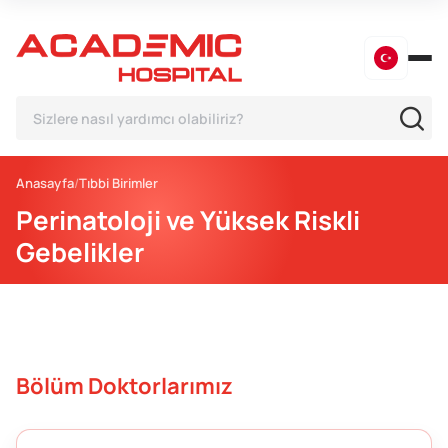
Anasayfa
Tıbbi Birimler
Perinatoloji ve Yüksek Riskli
Gebelikler
Bölüm Doktorlarımız