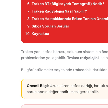
Trakea BT (Bilgisayarlı Tomografi) Nedir?
Trakea Radyolojisi Nasıl Yapılır?
Trakea Hastalıklarında Erken Tanının Önemi
Sıkça Sorulan Sorular
Kaynakça
Trakea yani nefes borusu, solunum sisteminin önem
problemlerine yol açabilir.
Trakea radyolojisi
ise n
Bu görüntülemeler sayesinde trakeadaki darlıklar, k
Önemli Bilgi:
Uzun süren nefes darlığı, hırıltı
sorunlarının değerlendirilmesi gerekebilir.