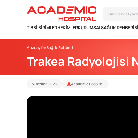
TIBBI BIRIMLER
HEKIMLER
KURUMSAL
SAĞLIK REHBERI
B
Anasayfa
Sağlık Rehberi
Trakea Radyolojisi 
3 Haziran 2026
Academic Hospital