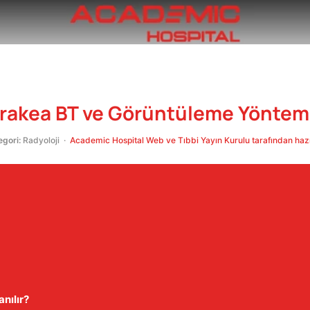
 Trakea BT ve Görüntüleme Yöntem
egori:
Radyoloji ·
Academic Hospital Web ve Tıbbi Yayın Kurulu tarafından hazı
nılır?