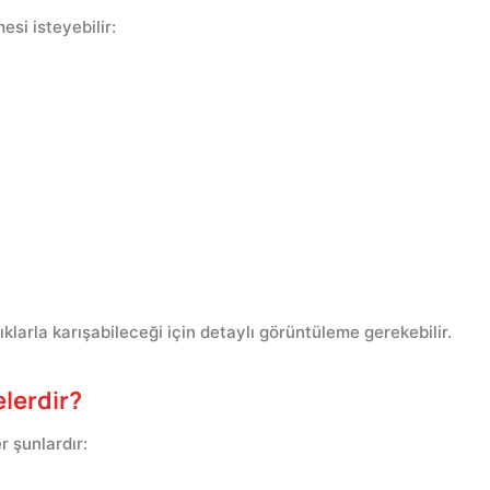
si isteyebilir:
klarla karışabileceği için detaylı görüntüleme gerekebilir.
elerdir?
er şunlardır: