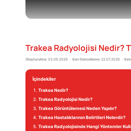
Trakea Radyolojisi Nedir?
Oluşturulma:
03.06.2026 ·
Son Güncelleme:
22.07.2026 ·
Kat
İçindekiler
Trakea Nedir?
Trakea Radyolojisi Nedir?
Trakea Görüntülemesi Neden Yapılır?
Trakea Hastalıklarının Belirtileri Nelerdir?
Trakea Radyolojisinde Hangi Yöntemler Kulla