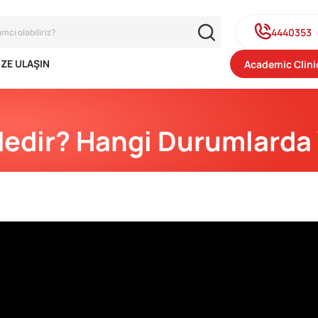
4440353
IZE ULAŞIN
Academic Clini
Nedir? Hangi Durumlarda 