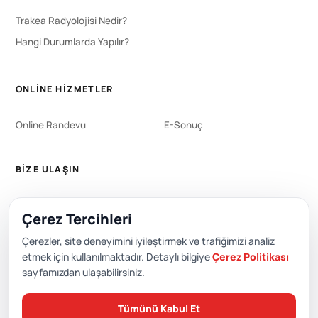
Trakea Radyolojisi Nedir?
Hangi Durumlarda Yapılır?
ONLINE HIZMETLER
Online Randevu
E-Sonuç
BIZE ULAŞIN
WhatsApp
444 0 353
Çerez Tercihleri
+90 212 651 0000
Çerezler, site deneyimini iyileştirmek ve trafiğimizi analiz
etmek için kullanılmaktadır. Detaylı bilgiye
Çerez Politikası
sayfamızdan ulaşabilirsiniz.
Editör: Academic Hospital Web ve Yayın Kurulu
Tümünü Kabul Et