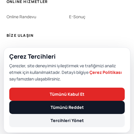
ONLINE HIZMETLER
Online Randevu
E-Sonuç
BIZE ULAŞIN
WhatsApp
444 0 353
Çerez Tercihleri
+90 212 651 0000
Çerezler, site deneyimini iyileştirmek ve trafiğimizi analiz
etmek için kullanılmaktadır. Detaylı bilgiye
Çerez Politikası
sayfamızdan ulaşabilirsiniz.
Editör: Academic Hospital Web ve Yayın Kurulu
Tümünü Kabul Et
© 2026 Academic Hospital. Tüm hakları saklıdır.
Tümünü Reddet
/
/
/
KVKK
Gizlilik Politikası
Çerez Politikası
Çerez Tercihleri
Tercihleri Yönet