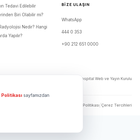
BIZE ULAŞIN
nın Tedavi Edilebilir
inden Biri Olabilir mi?
WhatsApp
Radyolojisi Nedir? Hangi
444 0 353
rda Yapılır?
+90 212 651 0000
Editör: Academic Hospital Web ve Yayın Kurulu
 Politikası
sayfamızdan
/
/
/
KVKK
Gizlilik Politikası
Çerez Politikası
Çerez Tercihleri