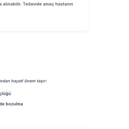
na alınabilir. Tedavide amaç hastanın
ından hayati önem taşır:
çlüğü
nde bozulma