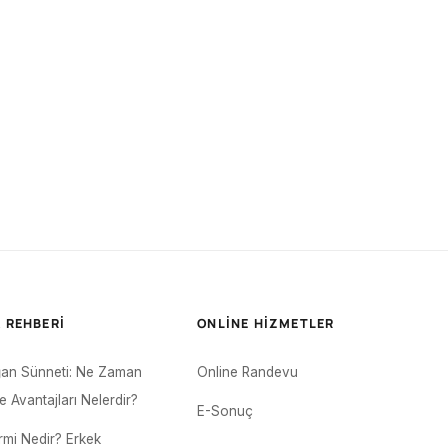
 REHBERI
ONLINE HIZMETLER
an Sünneti: Ne Zaman
Online Randevu
ve Avantajları Nelerdir?
E-Sonuç
mi Nedir? Erkek