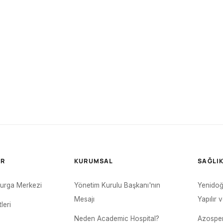
ER
KURUMSAL
SAĞLIK
urga Merkezi
Yönetim Kurulu Başkanı'nın
Yenidoğ
Mesajı
Yapılır 
leri
Neden Academic Hospital?
Azosper