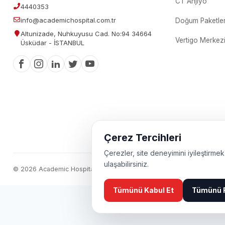
CT Anjiyo
4440353
info@academichospital.com.tr
Doğum Paketler
Altunizade, Nuhkuyusu Cad. No:94 34664
Vertigo Merkez
Üsküdar - İSTANBUL
Çerez Tercihleri
Çerezler, site deneyimini iyileştirmek 
ulaşabilirsiniz.
© 2026 Academic Hospital. Tüm hakları saklıdır.
Tümünü Kabul Et
Tümünü 