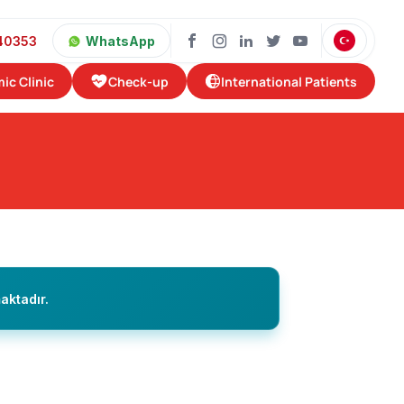
40353
WhatsApp
Check-up
International Patients
ic Clinic
aktadır.