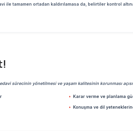
avi ile tamamen ortadan kaldırılamasa da, belirtiler kontrol altı
t!
, tedavi sürecinin yönetilmesi ve yaşam kalitesinin korunması açıs
r
•
Karar verme ve planlama gü
e
•
Konuşma ve dil yetenekleri