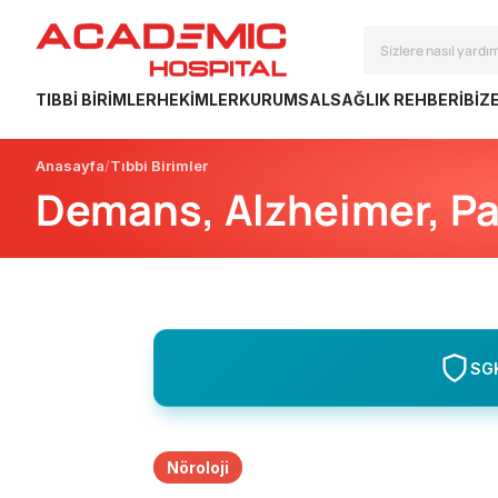
TIBBI BIRIMLER
HEKIMLER
KURUMSAL
SAĞLIK REHBERI
BIZ
Anasayfa
Tıbbi Birimler
Demans, Alzheimer, Pa
SGK
Nöroloji