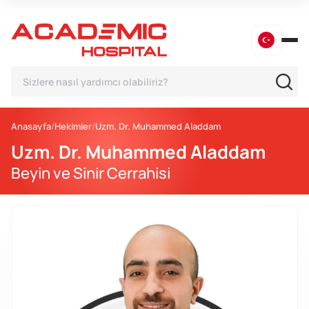
Anasayfa
Hekimler
Uzm. Dr. Muhammed Aladdam
Uzm. Dr. Muhammed Aladdam
Beyin ve Sinir Cerrahisi