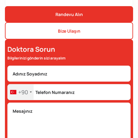
Randevu Alın
Bize Ulaşın
Doktora Sorun
Bilgilerinizi gönderin sizi arayalım
+90