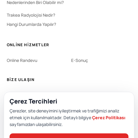
Nedenlerinden Biri Olabilir mi?
Trakea Radyolojisi Nedir?
Hangi Durumlarda Yapılır?
ONLINE HIZMETLER
Online Randevu
E-Sonuç
BIZE ULAŞIN
WhatsApp
444 0 353
Çerez Tercihleri
+90 212 651 0000
Çerezler, site deneyimini iyileştirmek ve trafiğimizi analiz
etmek için kullanılmaktadır. Detaylı bilgiye
Çerez Politikası
sayfamızdan ulaşabilirsiniz.
Editör: Academic Hospital Web ve Yayın Kurulu