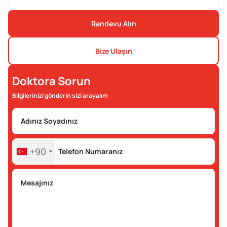
Randevu Alın
Bize Ulaşın
Doktora Sorun
Bilgilerinizi gönderin sizi arayalım
+90