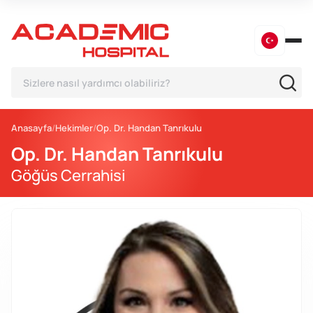
Anasayfa
Hekimler
Op. Dr. Handan Tanrıkulu
Op. Dr. Handan Tanrıkulu
Göğüs Cerrahisi