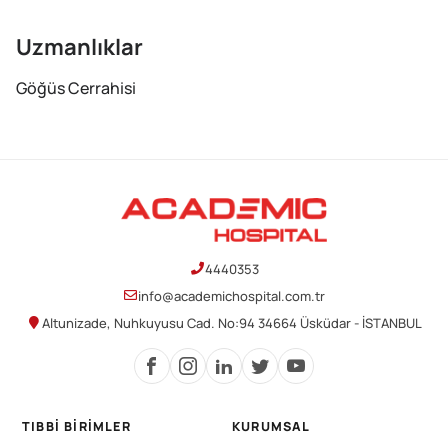
Uzmanlıklar
Göğüs Cerrahisi
4440353
info@academichospital.com.tr
Altunizade, Nuhkuyusu Cad. No:94 34664 Üsküdar - İSTANBUL
TIBBI BIRIMLER
KURUMSAL