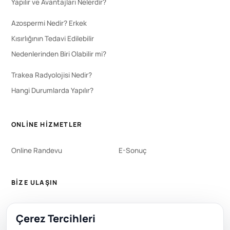
Yapılır ve Avantajları Nelerdir?
Azospermi Nedir? Erkek
Kısırlığının Tedavi Edilebilir
Nedenlerinden Biri Olabilir mi?
Trakea Radyolojisi Nedir?
Hangi Durumlarda Yapılır?
ONLINE HIZMETLER
Online Randevu
E-Sonuç
BIZE ULAŞIN
WhatsApp
444 0 353
Çerez Tercihleri
+90 212 651 0000