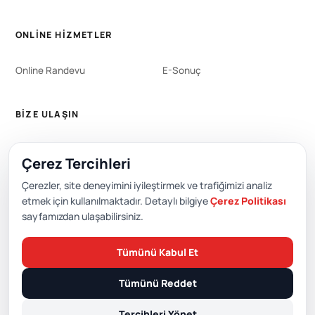
ONLINE HIZMETLER
Online Randevu
E-Sonuç
BIZE ULAŞIN
WhatsApp
444 0 353
Çerez Tercihleri
+90 212 651 0000
Çerezler, site deneyimini iyileştirmek ve trafiğimizi analiz
etmek için kullanılmaktadır. Detaylı bilgiye
Çerez Politikası
sayfamızdan ulaşabilirsiniz.
Editör: Academic Hospital Web ve Yayın Kurulu
Tümünü Kabul Et
© 2026 Academic Hospital. Tüm hakları saklıdır.
Tümünü Reddet
/
/
/
KVKK
Gizlilik Politikası
Çerez Politikası
Çerez Tercihleri
Tercihleri Yönet