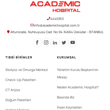
4440353
info@academichospital.com.tr
Altunizade, Nuhkuyusu Cad. No:94 34664 Üsküdar - İSTANBUL
TIBBI BIRIMLER
KURUMSAL
Skolyoz ve Omurga Merkezi
Yönetim Kurulu Başkanı'nın
Mesajı
Check-Up Paketleri
Neden Academic Hospital?
CT Anjiyo
Basında Biz
Doğum Paketleri
İnsan Kaynakları
Vertigo Merkezi