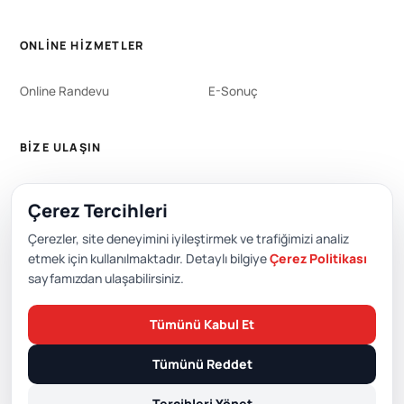
ONLINE HIZMETLER
Online Randevu
E-Sonuç
BIZE ULAŞIN
WhatsApp
444 0 353
Çerez Tercihleri
+90 212 651 0000
Çerezler, site deneyimini iyileştirmek ve trafiğimizi analiz
etmek için kullanılmaktadır. Detaylı bilgiye
Çerez Politikası
sayfamızdan ulaşabilirsiniz.
Editör: Academic Hospital Web ve Yayın Kurulu
Tümünü Kabul Et
© 2026 Academic Hospital. Tüm hakları saklıdır.
Tümünü Reddet
/
/
/
KVKK
Gizlilik Politikası
Çerez Politikası
Çerez Tercihleri
Tercihleri Yönet