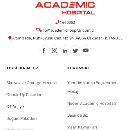
4440353
info@academichospital.com.tr
Altunizade, Nuhkuyusu Cad. No:94 34664 Üsküdar - İSTANBUL
TIBBI BIRIMLER
KURUMSAL
Skolyoz ve Omurga Merkezi
Yönetim Kurulu Başkanı'nın
Mesajı
Check-Up Paketleri
Neden Academic Hospital?
CT Anjiyo
Basında Biz
Doğum Paketleri
İnsan Kaynakları