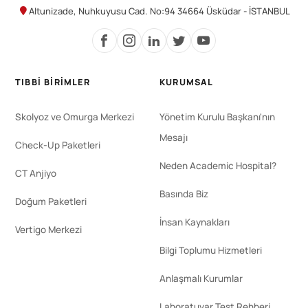
Altunizade, Nuhkuyusu Cad. No:94 34664 Üsküdar - İSTANBUL
TIBBI BIRIMLER
KURUMSAL
Skolyoz ve Omurga Merkezi
Yönetim Kurulu Başkanı'nın
Mesajı
Check-Up Paketleri
Neden Academic Hospital?
CT Anjiyo
Basında Biz
Doğum Paketleri
İnsan Kaynakları
Vertigo Merkezi
Bilgi Toplumu Hizmetleri
Anlaşmalı Kurumlar
Laboratuvar Test Rehberi