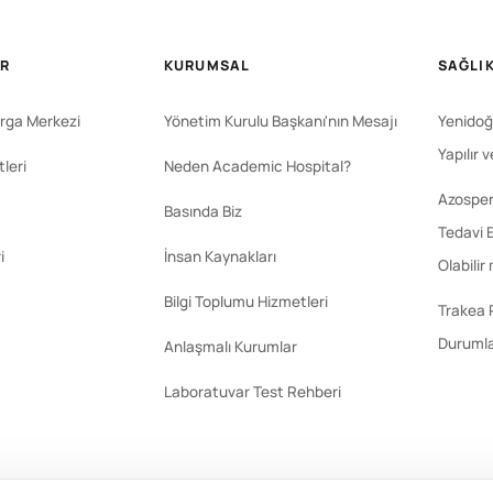
ER
KURUMSAL
SAĞLIK
rga Merkezi
Yönetim Kurulu Başkanı'nın Mesajı
Yenidoğ
Yapılır 
leri
Neden Academic Hospital?
Azosperm
Basında Biz
Tedavi E
i
İnsan Kaynakları
Olabilir
Bilgi Toplumu Hizmetleri
Trakea 
Durumla
Anlaşmalı Kurumlar
Laboratuvar Test Rehberi