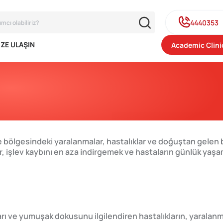
4440353
IZE ULAŞIN
Academic Clini
te bölgesindeki yaralanmalar, hastalıklar ve doğuştan gelen
er, işlev kaybını en aza indirgemek ve hastaların günlük yaş
arları ve yumuşak dokusunu ilgilendiren hastalıkların, yaralan