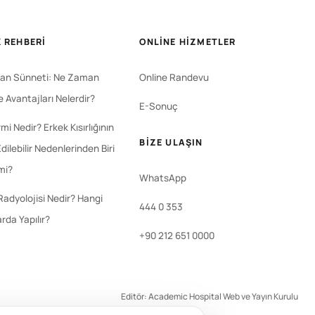
 REHBERI
ONLINE HIZMETLER
an Sünneti: Ne Zaman
Online Randevu
ve Avantajları Nelerdir?
E-Sonuç
i Nedir? Erkek Kısırlığının
BIZE ULAŞIN
dilebilir Nedenlerinden Biri
 mi?
WhatsApp
Radyolojisi Nedir? Hangi
444 0 353
rda Yapılır?
+90 212 651 0000
Editör: Academic Hospital Web ve Yayın Kurulu