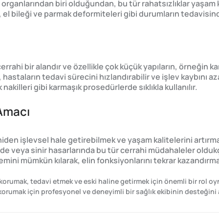
l organlarından biri olduğundan, bu tür rahatsızlıklar yaşam k
arı, el bileği ve parmak deformiteleri gibi durumların tedavis
rrahi bir alandır ve özellikle çok küçük yapıların, örneğin k
 hastaların tedavi sürecini hızlandırabilir ve işlev kaybını aza
killeri gibi karmaşık prosedürlerde sıklıkla kullanılır.
 Amacı
eniden işlevsel hale getirebilmek ve yaşam kalitelerini artırm
 veya sinir hasarlarında bu tür cerrahi müdahaleler oldukça
şlemini mümkün kılarak, elin fonksiyonlarını tekrar kazandırm
 korumak, tedavi etmek ve eski haline getirmek için önemli bir rol oyn
ı korumak için profesyonel ve deneyimli bir sağlık ekibinin desteğini