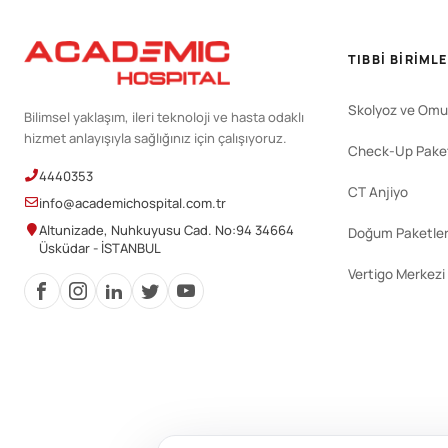
TIBBI BIRIML
Skolyoz ve Omu
Bilimsel yaklaşım, ileri teknoloji ve hasta odaklı
hizmet anlayışıyla sağlığınız için çalışıyoruz.
Check-Up Paket
4440353
CT Anjiyo
info@academichospital.com.tr
Altunizade, Nuhkuyusu Cad. No:94 34664
Doğum Paketler
Üsküdar - İSTANBUL
Vertigo Merkezi