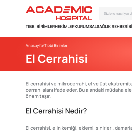
TIBBI BIRIMLER
HEKIMLER
KURUMSAL
SAĞLIK REHBERI
B
Anasayfa
Tıbbi Birimler
El Cerrahisi
El cerrahisi ve mikrocerrahi, el ve üst ekstremi
cerrahi alanı ifade eder. Bu alandaki müdahalel
önem taşır.
El Cerrahisi Nedir?
El cerrahisi, elin kemiği, eklemi, sinirleri, dam