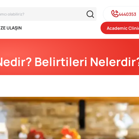
4440353
IZE ULAŞIN
Academic Clini
dir? Belirtileri Nelerdir?