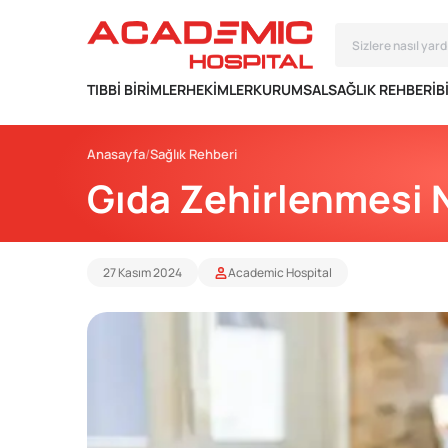
TIBBI BIRIMLER
HEKIMLER
KURUMSAL
SAĞLIK REHBERI
B
Anasayfa
Sağlık Rehberi
Gıda Zehirlenmesi Ne
27 Kasım 2024
Academic Hospital