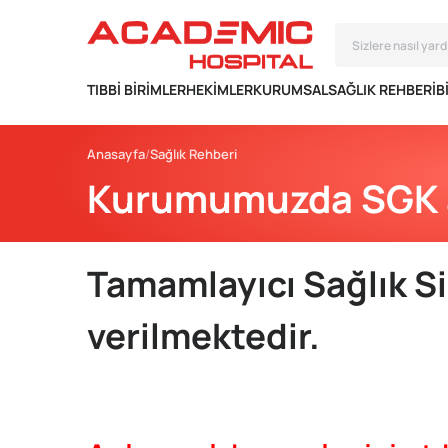
TIBBI BIRIMLER
HEKIMLER
KURUMSAL
SAĞLIK REHBERI
B
Anasayfa
Sağlık Rehberi
Kurumumuzda SGK a
Tamamlayıcı Sağlık S
verilmektedir.