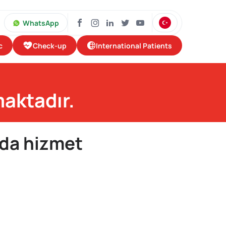
WhatsApp
Check-up
International Patients
c
aktadır.
 da hizmet