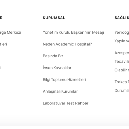
ER
KURUMSAL
SAĞLIK
rga Merkezi
Yönetim Kurulu Başkanı'nın Mesajı
Yenidoğ
Yapılır 
leri
Neden Academic Hospital?
Azosperm
Basında Biz
Tedavi E
i
İnsan Kaynakları
Olabilir
Bilgi Toplumu Hizmetleri
Trakea 
Durumla
Anlaşmalı Kurumlar
Laboratuvar Test Rehberi