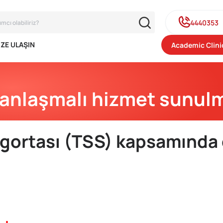
4440353
IZE ULAŞIN
Academic Clini
nlaşmalı hizmet sunulm
igortası (TSS) kapsamında