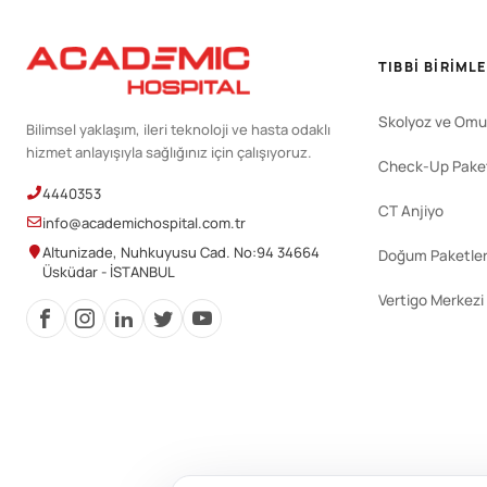
TIBBI BIRIML
Skolyoz ve Omu
Bilimsel yaklaşım, ileri teknoloji ve hasta odaklı
hizmet anlayışıyla sağlığınız için çalışıyoruz.
Check-Up Paket
4440353
CT Anjiyo
info@academichospital.com.tr
Altunizade, Nuhkuyusu Cad. No:94 34664
Doğum Paketler
Üsküdar - İSTANBUL
Vertigo Merkezi