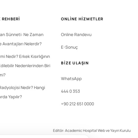
 REHBERI
ONLINE HIZMETLER
an Sünneti: Ne Zaman
Online Randevu
ve Avantajları Nelerdir?
E-Sonuç
i Nedir? Erkek Kısırlığının
BIZE ULAŞIN
dilebilir Nedenlerinden Biri
 mi?
WhatsApp
Radyolojisi Nedir? Hangi
444 0 353
rda Yapılır?
+90 212 651 0000
Editör: Academic Hospital Web ve Yayın Kurulu