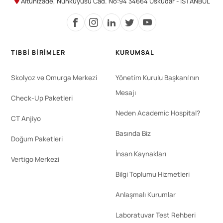
Altunizade, Nuhkuyusu Cad. No:94 34664 Üsküdar - İSTANBUL
TIBBI BIRIMLER
KURUMSAL
Skolyoz ve Omurga Merkezi
Yönetim Kurulu Başkanı'nın
Mesajı
Check-Up Paketleri
Neden Academic Hospital?
CT Anjiyo
Basında Biz
Doğum Paketleri
İnsan Kaynakları
Vertigo Merkezi
Bilgi Toplumu Hizmetleri
Anlaşmalı Kurumlar
Laboratuvar Test Rehberi