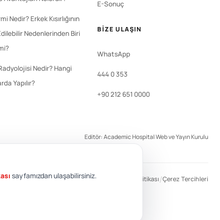
E-Sonuç
i Nedir? Erkek Kısırlığının
BIZE ULAŞIN
dilebilir Nedenlerinden Biri
 mi?
WhatsApp
Radyolojisi Nedir? Hangi
444 0 353
rda Yapılır?
+90 212 651 0000
Editör: Academic Hospital Web ve Yayın Kurulu
kası
sayfamızdan ulaşabilirsiniz.
/
/
/
KVKK
Gizlilik Politikası
Çerez Politikası
Çerez Tercihleri