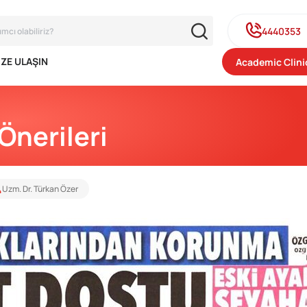
4440353
IZE ULAŞIN
Academic Clini
Önerileri
Uzm. Dr. Türkan Özer