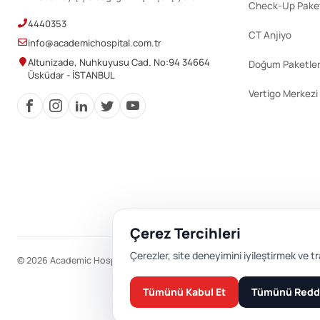
Check-Up Paket
4440353
CT Anjiyo
info@academichospital.com.tr
Altunizade, Nuhkuyusu Cad. No:94 34664
Doğum Paketler
Üsküdar - İSTANBUL
Vertigo Merkezi
Çerez Tercihleri
Çerezler, site deneyimini iyileştirmek ve tr
© 2026 Academic Hospital. Tüm hakları saklıdır.
Tümünü Kabul Et
Tümünü Redd