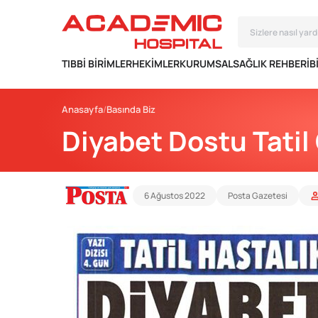
TIBBI BIRIMLER
HEKIMLER
KURUMSAL
SAĞLIK REHBERI
B
Anasayfa
Basında Biz
Diyabet Dostu Tatil 
6 Ağustos 2022
Posta Gazetesi