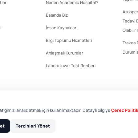
leri
Neden Academic Hospital?
Azosperm
Basında Biz
Tedavi E
i
İnsan Kaynakları
Olabilir
Bilgi Toplumu Hizmetleri
Trakea 
Durumla
Anlaşmalı Kurumlar
Laboratuvar Test Rehberi
afiğimizi analiz etmek için kullanılmaktadır. Detaylı bilgiye
Çerez Politi
et
Tercihleri Yönet