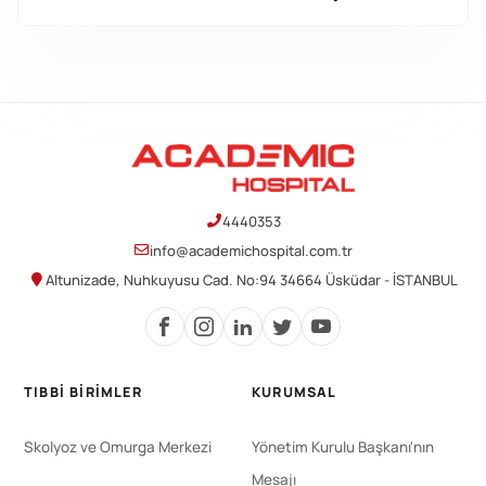
4440353
info@academichospital.com.tr
Altunizade, Nuhkuyusu Cad. No:94 34664 Üsküdar - İSTANBUL
TIBBI BIRIMLER
KURUMSAL
Skolyoz ve Omurga Merkezi
Yönetim Kurulu Başkanı'nın
Mesajı