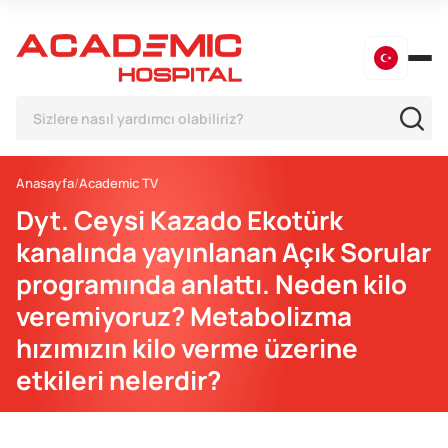
Anasayfa
Academic TV
Dyt. Ceysi Kazado Ekotürk
kanalında yayınlanan Açık Sorular
programında anlattı. Neden kilo
veremiyoruz? Metabolizma
hızımızın kilo verme üzerine
etkileri nelerdir?