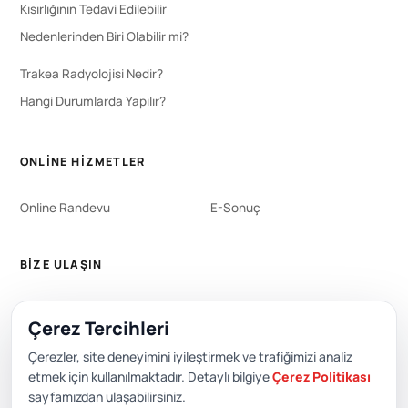
Kısırlığının Tedavi Edilebilir
Nedenlerinden Biri Olabilir mi?
Trakea Radyolojisi Nedir?
Hangi Durumlarda Yapılır?
ONLINE HIZMETLER
Online Randevu
E-Sonuç
BIZE ULAŞIN
WhatsApp
444 0 353
Çerez Tercihleri
+90 212 651 0000
Çerezler, site deneyimini iyileştirmek ve trafiğimizi analiz
etmek için kullanılmaktadır. Detaylı bilgiye
Çerez Politikası
sayfamızdan ulaşabilirsiniz.
Editör: Academic Hospital Web ve Yayın Kurulu